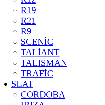
R19
R21
R9
SCENİC
TALİANT
TALISMAN
TRAFİC
SEAT
CORDOBA
IBIZA