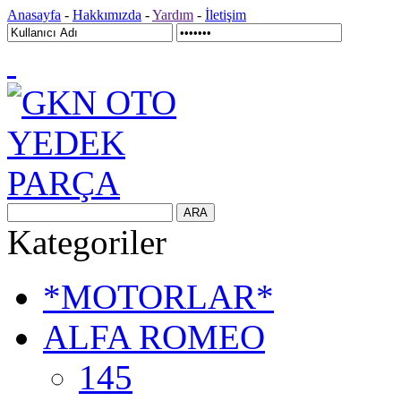
Anasayfa
-
Hakkımızda
-
Yardım
-
İletişim
Kategoriler
*MOTORLAR*
ALFA ROMEO
145