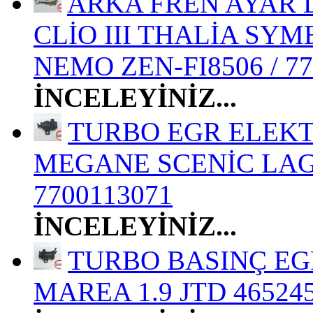
ARKA FREN AYAR L
CLİO III THALİA SYM
NEMO ZEN-FI8506 / 77
İNCELEYİNİZ...
TURBO EGR ELEKT
MEGANE SCENİC LAGU
7700113071
İNCELEYİNİZ...
TURBO BASINÇ EGR
MAREA 1.9 JTD 46524