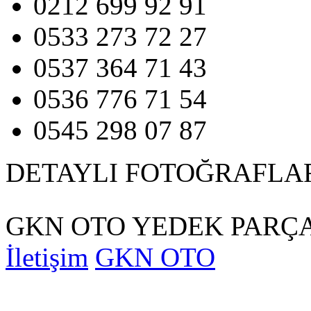
0212 699 92 91
0533 273 72 27
0537 364 71 43
0536 776 71 54
0545 298 07 87
DETAYLI FOTOĞRAFLA
GKN OTO YEDEK PARÇA
İletişim
GKN OTO