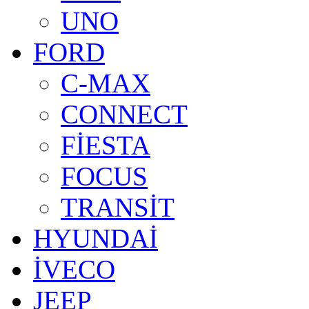
UNO
FORD
C-MAX
CONNECT
FİESTA
FOCUS
TRANSİT
HYUNDAİ
İVECO
JEEP