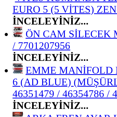
EURO 5 (5 VİTES) ZEN-
İNCELEYİNİZ...
ÖN CAM SİLECEK M
/ 7701207956
İNCELEYİNİZ...
EMME MANİFOLD D
6 (AD BLUE) (MÜŞÜRLÜ
46351479 / 46354786 / 
İNCELEYİNİZ...