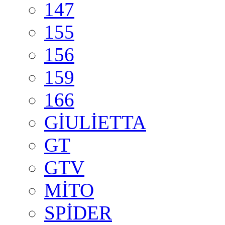
147
155
156
159
166
GİULİETTA
GT
GTV
MİTO
SPİDER