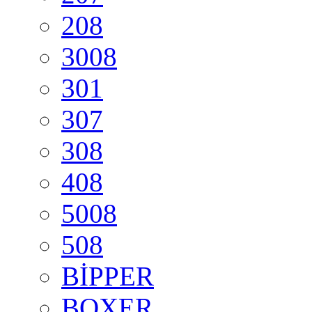
208
3008
301
307
308
408
5008
508
BİPPER
BOXER