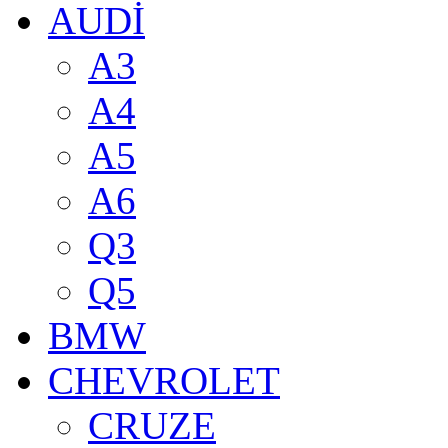
AUDİ
A3
A4
A5
A6
Q3
Q5
BMW
CHEVROLET
CRUZE