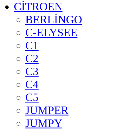
CİTROEN
BERLİNGO
C-ELYSEE
C1
C2
C3
C4
C5
JUMPER
JUMPY