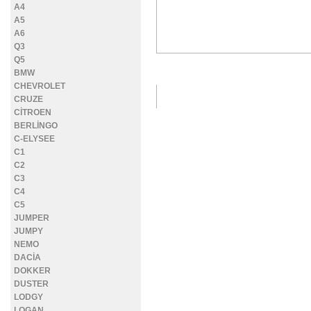
A4
A5
A6
Q3
Q5
DETAYLI FOTOĞRAFLAR
BMW
CHEVROLET
CRUZE
CİTROEN
BERLİNGO
C-ELYSEE
C1
C2
C3
C4
C5
JUMPER
JUMPY
NEMO
DACİA
DOKKER
DUSTER
LODGY
LOGAN