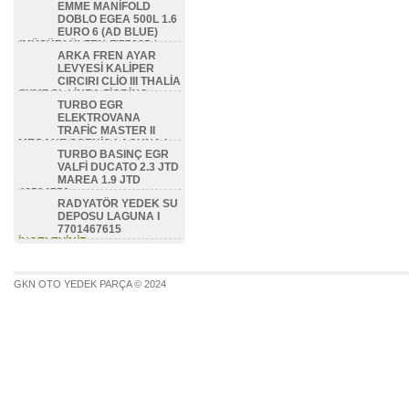
EMME MANİFOLD
DOBLO EGEA 500L 1.6
EURO 6 (AD BLUE)
(MÜŞÜRLÜ) ZEN-FI57085 /
ARKA FREN AYAR
46336475 / 46351479 /
LEVYESİ KALİPER
46354786 / 46353418
CIRCIRI CLİO III THALİA
İNCELEYİNİZ...
SYMBOL LİNEA FİORİNO
TURBO EGR
BİPPER NEMO ZEN-FI8506 /
ELEKTROVANA
77362444
TRAFİC MASTER II
İNCELEYİNİZ...
MEGANE SCENİC LAGUNA I
TURBO BASINÇ EGR
1.9 DCİ F9Q 7700113071
VALFİ DUCATO 2.3 JTD
İNCELEYİNİZ...
MAREA 1.9 JTD
46524556
RADYATÖR YEDEK SU
İNCELEYİNİZ...
DEPOSU LAGUNA I
7701467615
İNCELEYİNİZ...
GKN OTO YEDEK PARÇA © 2024