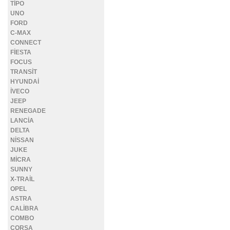
TİPO
UNO
FORD
C-MAX
CONNECT
FİESTA
FOCUS
TRANSİT
HYUNDAİ
İVECO
JEEP
RENEGADE
LANCİA
DELTA
NİSSAN
JUKE
MİCRA
SUNNY
X-TRAİL
OPEL
ASTRA
CALİBRA
COMBO
CORSA