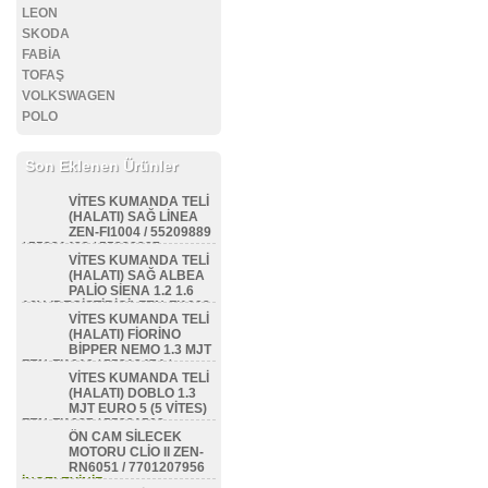
LEON
SKODA
FABİA
TOFAŞ
VOLKSWAGEN
POLO
Son Eklenen Ürünler
VİTES KUMANDA TELİ
(HALATI) SAĞ LİNEA
ZEN-FI1004 / 55209889
/ 55231423 / 55228887
VİTES KUMANDA TELİ
İNCELEYİNİZ...
(HALATI) SAĞ ALBEA
PALİO SİENA 1.2 1.6
16V (DEGİŞTİRİCİ) ZEN-FI1002
VİTES KUMANDA TELİ
/ 46800214
(HALATI) FİORİNO
İNCELEYİNİZ...
BİPPER NEMO 1.3 MJT
ZEN-FI1010 / 55212474 /
VİTES KUMANDA TELİ
55231412 / 55218870 /
(HALATI) DOBLO 1.3
55247553 / 55212473 /
MJT EURO 5 (5 VİTES)
55255706
ZEN-FI1027 / 55221508
İNCELEYİNİZ...
ÖN CAM SİLECEK
İNCELEYİNİZ...
MOTORU CLİO II ZEN-
RN6051 / 7701207956
İNCELEYİNİZ...