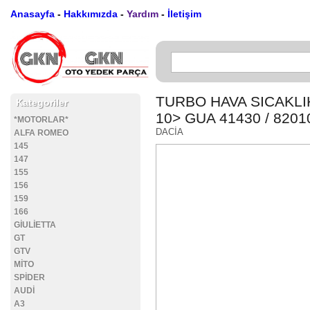
Anasayfa
-
Hakkımızda
-
Yardım
-
İletişim
TURBO HAVA SICAKL
Kategoriler
10> GUA 41430 / 820
*MOTORLAR*
DACİA
ALFA ROMEO
145
147
155
156
159
166
GİULİETTA
GT
GTV
MİTO
SPİDER
AUDİ
A3