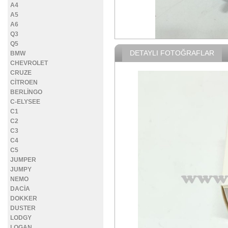
A4
A5
A6
Q3
Q5
DETAYLI FOTOĞRAFLAR
BMW
CHEVROLET
CRUZE
CİTROEN
BERLİNGO
C-ELYSEE
C1
C2
C3
C4
C5
JUMPER
JUMPY
NEMO
DACİA
DOKKER
DUSTER
LODGY
LOGAN