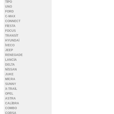
TİPO
UNO
FORD
C-MAX
CONNECT
FİESTA
FOCUS
TRANSİT
HYUNDAİ
İVECO
JEEP
RENEGADE
LANCİA
DELTA
NİSSAN
JUKE
MİCRA
SUNNY
X-TRAİL
OPEL
ASTRA
CALİBRA
COMBO
CORSA