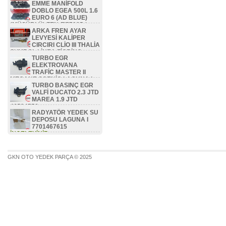
EMME MANİFOLD
DOBLO EGEA 500L 1.6
EURO 6 (AD BLUE)
(MÜŞÜRLÜ) ZEN-FI57085 /
ARKA FREN AYAR
46336475 / 46351479 /
LEVYESİ KALİPER
46354786 / 46353418
CIRCIRI CLİO III THALİA
İNCELEYİNİZ...
SYMBOL LİNEA FİORİNO
TURBO EGR
BİPPER NEMO ZEN-FI8506 /
ELEKTROVANA
77362444
TRAFİC MASTER II
İNCELEYİNİZ...
MEGANE SCENİC LAGUNA I
TURBO BASINÇ EGR
1.9 DCİ F9Q 7700113071
VALFİ DUCATO 2.3 JTD
İNCELEYİNİZ...
MAREA 1.9 JTD
46524556
RADYATÖR YEDEK SU
İNCELEYİNİZ...
DEPOSU LAGUNA I
7701467615
İNCELEYİNİZ...
GKN OTO YEDEK PARÇA © 2025