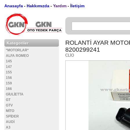
Anasayfa
-
Hakkımızda
-
Yardım
-
İletişim
ROLANTİ AYAR MOTORU 
Kategoriler
8200299241
*MOTORLAR*
CLİO
ALFA ROMEO
145
147
155
156
159
166
GİULİETTA
GT
GTV
MİTO
SPİDER
AUDİ
A3