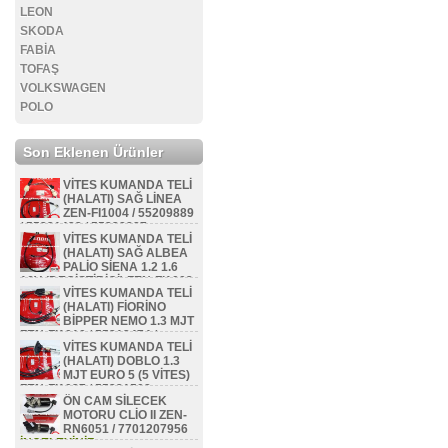
LEON
SKODA
FABİA
TOFAŞ
VOLKSWAGEN
POLO
Son Eklenen Ürünler
VİTES KUMANDA TELİ
(HALATI) SAĞ LİNEA
ZEN-FI1004 / 55209889
/ 55231423 / 55228887
VİTES KUMANDA TELİ
İNCELEYİNİZ...
(HALATI) SAĞ ALBEA
PALİO SİENA 1.2 1.6
16V (DEGİŞTİRİCİ) ZEN-FI1002
VİTES KUMANDA TELİ
/ 46800214
(HALATI) FİORİNO
İNCELEYİNİZ...
BİPPER NEMO 1.3 MJT
ZEN-FI1010 / 55212474 /
VİTES KUMANDA TELİ
55231412 / 55218870 /
(HALATI) DOBLO 1.3
55247553 / 55212473 /
MJT EURO 5 (5 VİTES)
55255706
ZEN-FI1027 / 55221508
İNCELEYİNİZ...
ÖN CAM SİLECEK
İNCELEYİNİZ...
MOTORU CLİO II ZEN-
RN6051 / 7701207956
İNCELEYİNİZ...