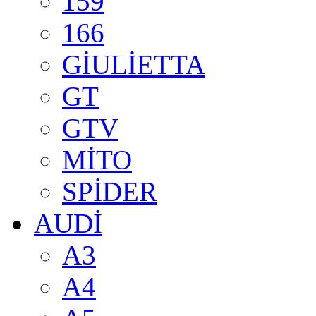
159
166
GİULİETTA
GT
GTV
MİTO
SPİDER
AUDİ
A3
A4