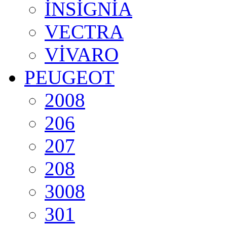
İNSİGNİA
VECTRA
VİVARO
PEUGEOT
2008
206
207
208
3008
301