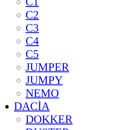
C1
C2
C3
C4
C5
JUMPER
JUMPY
NEMO
DACİA
DOKKER