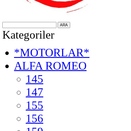
Kategoriler
*MOTORLAR*
ALFA ROMEO
145
147
155
156