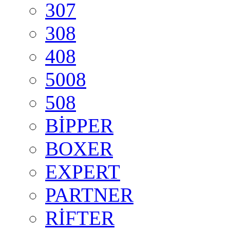
307
308
408
5008
508
BİPPER
BOXER
EXPERT
PARTNER
RİFTER