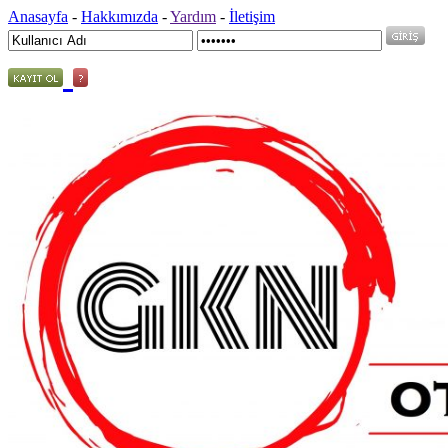
Anasayfa
-
Hakkımızda
-
Yardım
-
İletişim