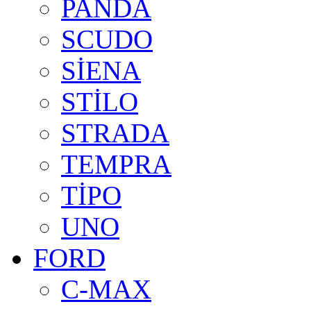
PANDA
SCUDO
SİENA
STİLO
STRADA
TEMPRA
TİPO
UNO
FORD
C-MAX