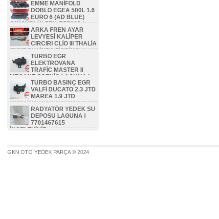
EMME MANİFOLD
DOBLO EGEA 500L 1.6
EURO 6 (AD BLUE)
(MÜŞÜRLÜ) ZEN-FI57085 /
ARKA FREN AYAR
46336475 / 46351479 /
LEVYESİ KALİPER
46354786 / 46353418
CIRCIRI CLİO III THALİA
İNCELEYİNİZ...
SYMBOL LİNEA FİORİNO
TURBO EGR
BİPPER NEMO ZEN-FI8506 /
ELEKTROVANA
77362444
TRAFİC MASTER II
İNCELEYİNİZ...
MEGANE SCENİC LAGUNA I
TURBO BASINÇ EGR
1.9 DCİ F9Q 7700113071
VALFİ DUCATO 2.3 JTD
İNCELEYİNİZ...
MAREA 1.9 JTD
46524556
RADYATÖR YEDEK SU
İNCELEYİNİZ...
DEPOSU LAGUNA I
7701467615
İNCELEYİNİZ...
GKN OTO YEDEK PARÇA © 2024