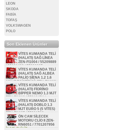
LEON
SKODA
FABİA
TOFAŞ
VOLKSWAGEN
POLO
Son Eklenen Ürünler
VİTES KUMANDA TELİ
(HALATI) SAĞ LİNEA
ZEN-FI1004 / 55209889
/ 55231423 / 55228887
VİTES KUMANDA TELİ
İNCELEYİNİZ...
(HALATI) SAĞ ALBEA
PALİO SİENA 1.2 1.6
16V (DEGİŞTİRİCİ) ZEN-FI1002
VİTES KUMANDA TELİ
/ 46800214
(HALATI) FİORİNO
İNCELEYİNİZ...
BİPPER NEMO 1.3 MJT
ZEN-FI1010 / 55212474 /
VİTES KUMANDA TELİ
55231412 / 55218870 /
(HALATI) DOBLO 1.3
55247553 / 55212473 /
MJT EURO 5 (5 VİTES)
55255706
ZEN-FI1027 / 55221508
İNCELEYİNİZ...
ÖN CAM SİLECEK
İNCELEYİNİZ...
MOTORU CLİO II ZEN-
RN6051 / 7701207956
İNCELEYİNİZ...