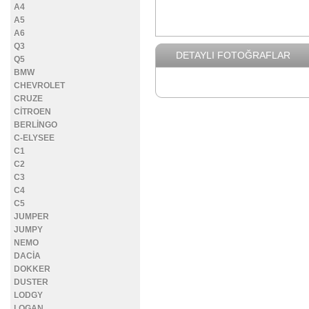
A4
A5
A6
Q3
DETAYLI FOTOĞRAFLAR
Q5
BMW
CHEVROLET
CRUZE
CİTROEN
BERLİNGO
C-ELYSEE
C1
C2
C3
C4
C5
JUMPER
JUMPY
NEMO
DACİA
DOKKER
DUSTER
LODGY
LOGAN