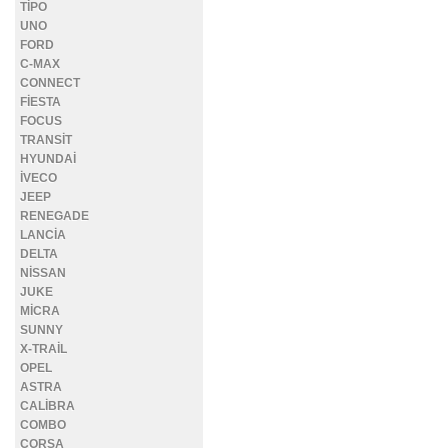
TİPO
UNO
FORD
C-MAX
CONNECT
FİESTA
FOCUS
TRANSİT
HYUNDAİ
İVECO
JEEP
RENEGADE
LANCİA
DELTA
NİSSAN
JUKE
MİCRA
SUNNY
X-TRAİL
OPEL
ASTRA
CALİBRA
COMBO
CORSA