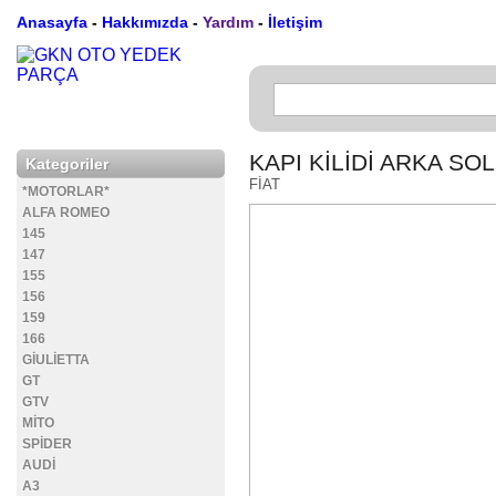
Anasayfa
-
Hakkımızda
-
Yardım
-
İletişim
KAPI KİLİDİ ARKA SOL
Kategoriler
FİAT
*MOTORLAR*
ALFA ROMEO
145
147
155
156
159
166
GİULİETTA
GT
GTV
MİTO
SPİDER
AUDİ
A3