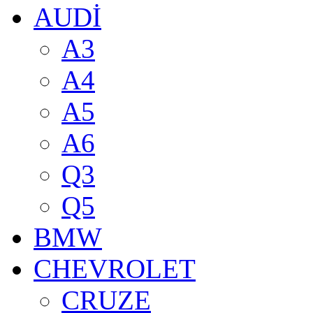
AUDİ
A3
A4
A5
A6
Q3
Q5
BMW
CHEVROLET
CRUZE