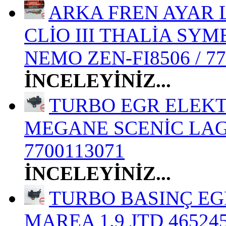
ARKA FREN AYAR L
CLİO III THALİA SYM
NEMO ZEN-FI8506 / 77
İNCELEYİNİZ...
TURBO EGR ELEKT
MEGANE SCENİC LAGU
7700113071
İNCELEYİNİZ...
TURBO BASINÇ EGR
MAREA 1.9 JTD 46524