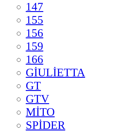
147
155
156
159
166
GİULİETTA
GT
GTV
MİTO
SPİDER