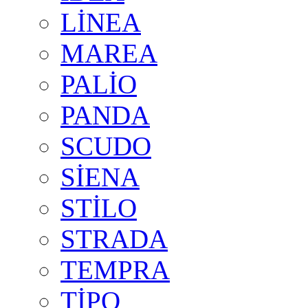
LİNEA
MAREA
PALİO
PANDA
SCUDO
SİENA
STİLO
STRADA
TEMPRA
TİPO