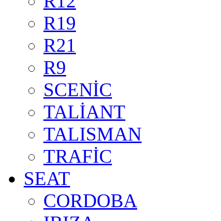
R12
R19
R21
R9
SCENİC
TALİANT
TALISMAN
TRAFİC
SEAT
CORDOBA