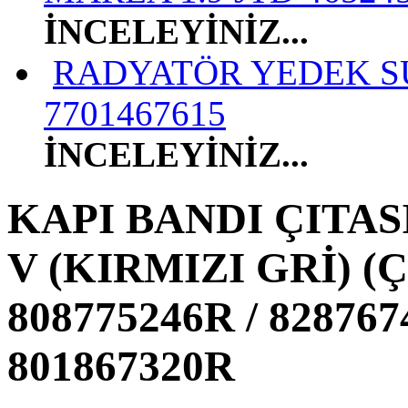
İNCELEYİNİZ...
RADYATÖR YEDEK S
7701467615
İNCELEYİNİZ...
KAPI BANDI ÇITAS
V (KIRMIZI GRİ) 
808775246R / 828767
801867320R