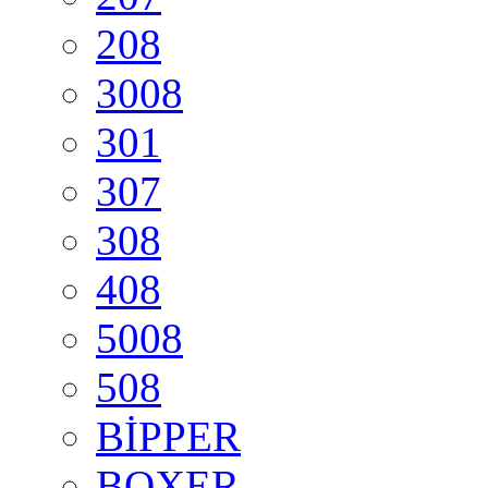
208
3008
301
307
308
408
5008
508
BİPPER
BOXER