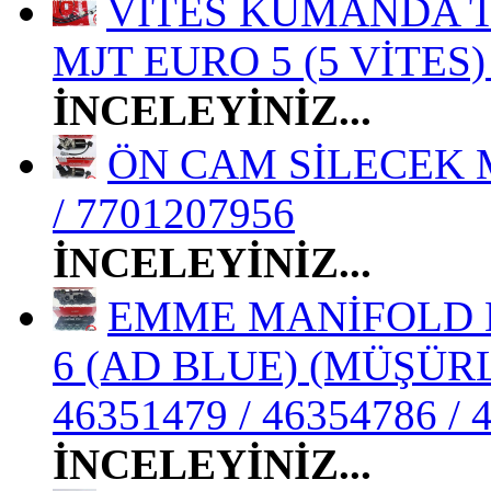
VİTES KUMANDA TE
MJT EURO 5 (5 VİTES) 
İNCELEYİNİZ...
ÖN CAM SİLECEK M
/ 7701207956
İNCELEYİNİZ...
EMME MANİFOLD D
6 (AD BLUE) (MÜŞÜRLÜ
46351479 / 46354786 / 
İNCELEYİNİZ...