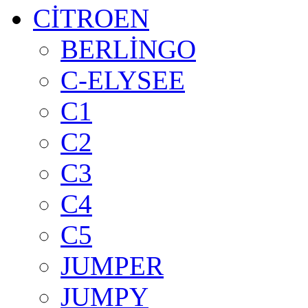
CİTROEN
BERLİNGO
C-ELYSEE
C1
C2
C3
C4
C5
JUMPER
JUMPY