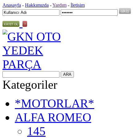
Anasayfa
-
Hakkımızda
-
Yardım
-
İletişim
Kategoriler
*MOTORLAR*
ALFA ROMEO
145