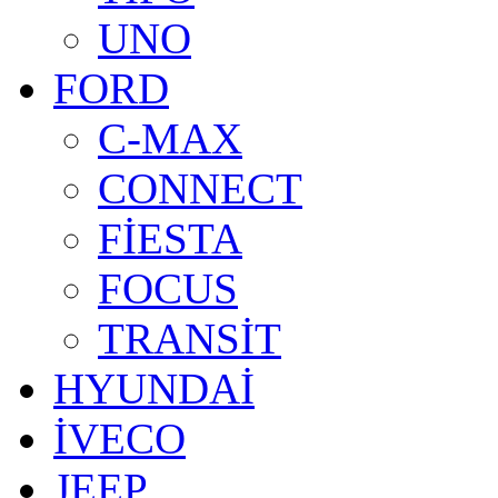
UNO
FORD
C-MAX
CONNECT
FİESTA
FOCUS
TRANSİT
HYUNDAİ
İVECO
JEEP