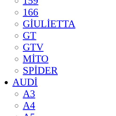
159
166
GİULİETTA
GT
GTV
MİTO
SPİDER
AUDİ
A3
A4