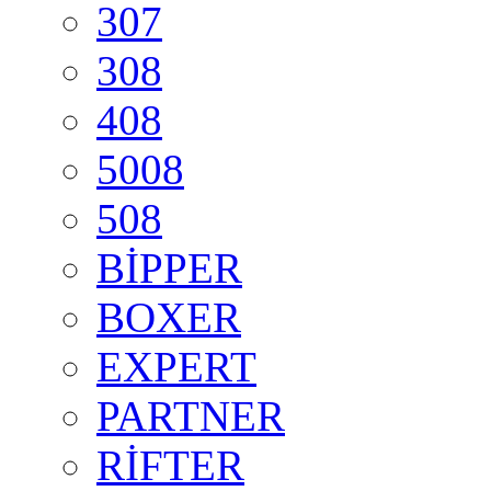
307
308
408
5008
508
BİPPER
BOXER
EXPERT
PARTNER
RİFTER