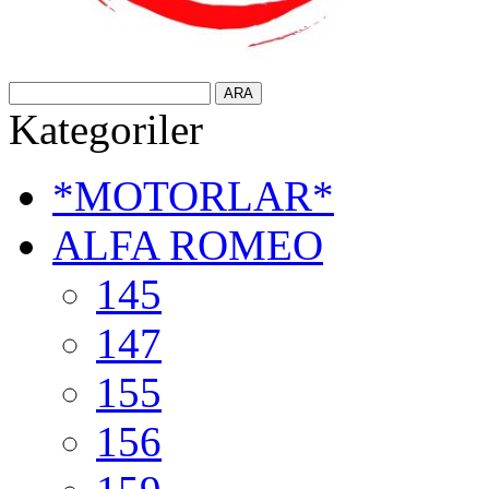
Kategoriler
*MOTORLAR*
ALFA ROMEO
145
147
155
156