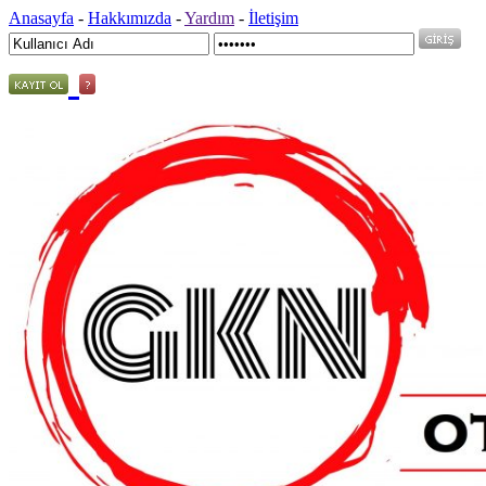
Anasayfa
-
Hakkımızda
-
Yardım
-
İletişim