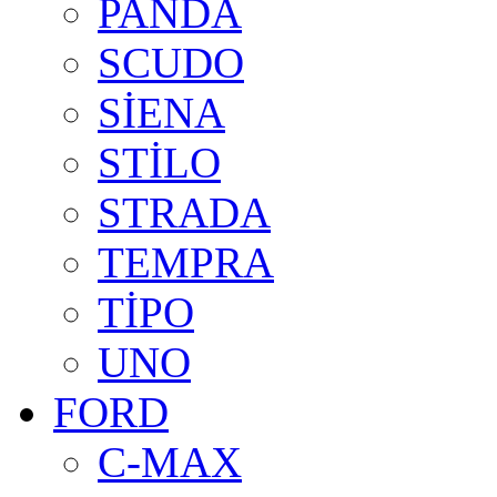
PANDA
SCUDO
SİENA
STİLO
STRADA
TEMPRA
TİPO
UNO
FORD
C-MAX