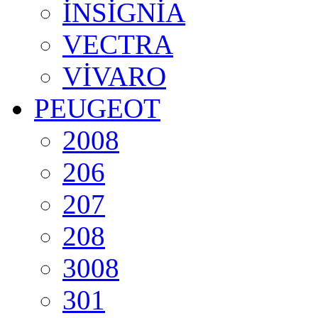
İNSİGNİA
VECTRA
VİVARO
PEUGEOT
2008
206
207
208
3008
301