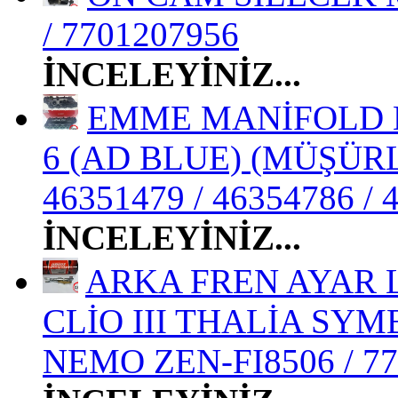
/ 7701207956
İNCELEYİNİZ...
EMME MANİFOLD D
6 (AD BLUE) (MÜŞÜRLÜ
46351479 / 46354786 / 
İNCELEYİNİZ...
ARKA FREN AYAR L
CLİO III THALİA SYM
NEMO ZEN-FI8506 / 77