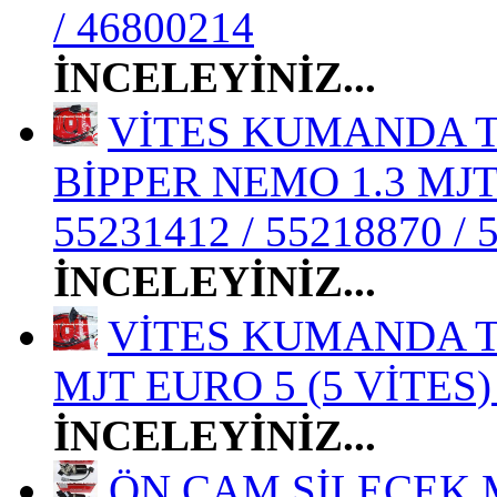
/ 46800214
İNCELEYİNİZ...
VİTES KUMANDA TE
BİPPER NEMO 1.3 MJT 
55231412 / 55218870 / 
İNCELEYİNİZ...
VİTES KUMANDA TE
MJT EURO 5 (5 VİTES) 
İNCELEYİNİZ...
ÖN CAM SİLECEK M