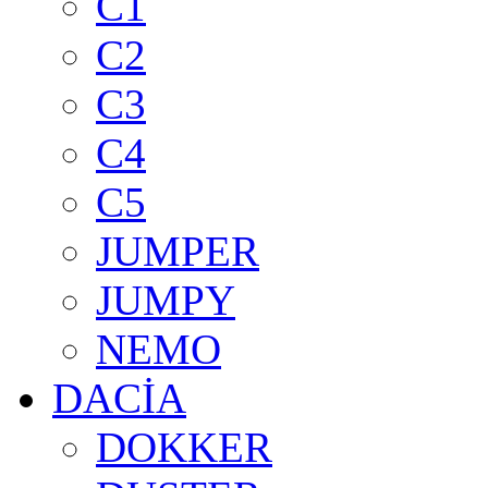
C1
C2
C3
C4
C5
JUMPER
JUMPY
NEMO
DACİA
DOKKER