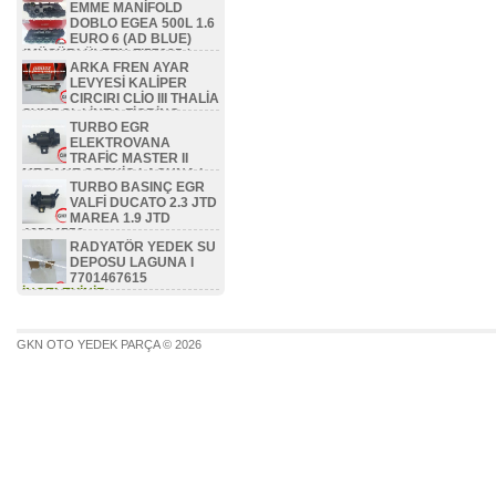
EMME MANİFOLD
DOBLO EGEA 500L 1.6
EURO 6 (AD BLUE)
(MÜŞÜRLÜ) ZEN-FI57085 /
ARKA FREN AYAR
46336475 / 46351479 /
LEVYESİ KALİPER
46354786 / 46353418
CIRCIRI CLİO III THALİA
İNCELEYİNİZ...
SYMBOL LİNEA FİORİNO
TURBO EGR
BİPPER NEMO ZEN-FI8506 /
ELEKTROVANA
77362444
TRAFİC MASTER II
İNCELEYİNİZ...
MEGANE SCENİC LAGUNA I
TURBO BASINÇ EGR
1.9 DCİ F9Q 7700113071
VALFİ DUCATO 2.3 JTD
İNCELEYİNİZ...
MAREA 1.9 JTD
46524556
RADYATÖR YEDEK SU
İNCELEYİNİZ...
DEPOSU LAGUNA I
7701467615
İNCELEYİNİZ...
GKN OTO YEDEK PARÇA © 2026