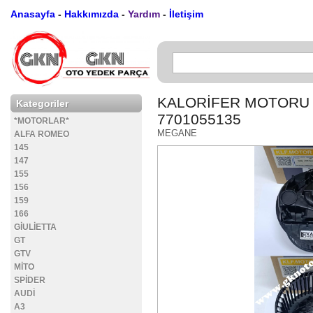
Anasayfa
-
Hakkımızda
-
Yardım
-
İletişim
KALORİFER MOTORU ME
Kategoriler
7701055135
*MOTORLAR*
MEGANE
ALFA ROMEO
145
147
155
156
159
166
GİULİETTA
GT
GTV
MİTO
SPİDER
AUDİ
A3