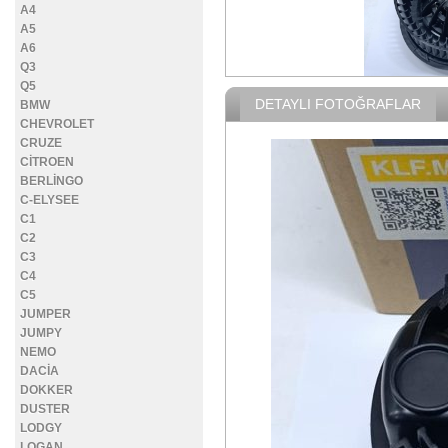
A4
A5
A6
Q3
Q5
DETAYLI FOTOĞRAFLAR
BMW
CHEVROLET
CRUZE
CİTROEN
BERLİNGO
C-ELYSEE
C1
C2
C3
C4
C5
JUMPER
JUMPY
NEMO
DACİA
DOKKER
DUSTER
LODGY
LOGAN