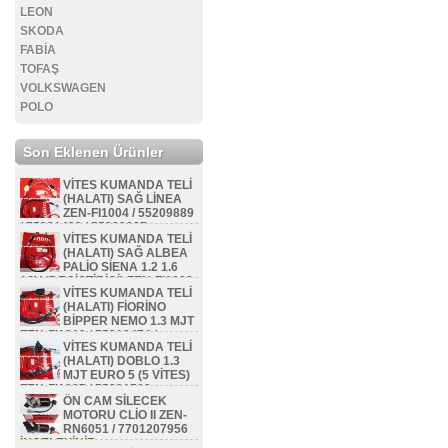
LEON
SKODA
FABİA
TOFAŞ
VOLKSWAGEN
POLO
Son Eklenen Ürünler
VİTES KUMANDA TELİ
(HALATI) SAĞ LİNEA
ZEN-FI1004 / 55209889
/ 55231423 / 55228887
VİTES KUMANDA TELİ
İNCELEYİNİZ...
(HALATI) SAĞ ALBEA
PALİO SİENA 1.2 1.6
16V (DEGİŞTİRİCİ) ZEN-FI1002
VİTES KUMANDA TELİ
/ 46800214
(HALATI) FİORİNO
İNCELEYİNİZ...
BİPPER NEMO 1.3 MJT
ZEN-FI1010 / 55212474 /
VİTES KUMANDA TELİ
55231412 / 55218870 /
(HALATI) DOBLO 1.3
55247553 / 55212473 /
MJT EURO 5 (5 VİTES)
55255706
ZEN-FI1027 / 55221508
İNCELEYİNİZ...
ÖN CAM SİLECEK
İNCELEYİNİZ...
MOTORU CLİO II ZEN-
RN6051 / 7701207956
İNCELEYİNİZ...