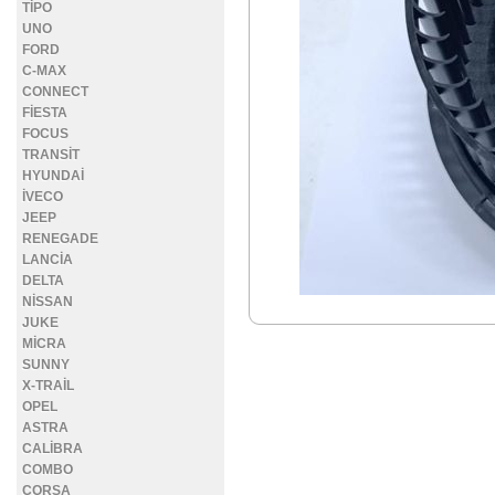
TİPO
UNO
FORD
C-MAX
CONNECT
FİESTA
FOCUS
TRANSİT
HYUNDAİ
İVECO
JEEP
RENEGADE
LANCİA
DELTA
NİSSAN
JUKE
MİCRA
SUNNY
X-TRAİL
OPEL
ASTRA
CALİBRA
COMBO
CORSA