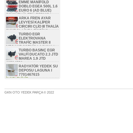
EMME MANİFOLD
DOBLO EGEA 500L 1.6
EURO 6 (AD BLUE)
(MÜŞÜRLÜ) ZEN-FI57085 /
ARKA FREN AYAR
46336475 / 46351479 /
LEVYESİ KALİPER
46354786 / 46353418
CIRCIRI CLİO III THALİA
İNCELEYİNİZ...
SYMBOL LİNEA FİORİNO
TURBO EGR
BİPPER NEMO ZEN-FI8506 /
ELEKTROVANA
77362444
TRAFİC MASTER II
İNCELEYİNİZ...
MEGANE SCENİC LAGUNA I
TURBO BASINÇ EGR
1.9 DCİ F9Q 7700113071
VALFİ DUCATO 2.3 JTD
İNCELEYİNİZ...
MAREA 1.9 JTD
46524556
RADYATÖR YEDEK SU
İNCELEYİNİZ...
DEPOSU LAGUNA I
7701467615
İNCELEYİNİZ...
GKN OTO YEDEK PARÇA © 2022