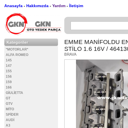
Anasayfa
-
Hakkımızda
-
Yardım
-
İletişim
EMME MANİFOLDU EN
Kategoriler
STİLO 1.6 16V / 4641
*MOTORLAR*
BRAVA
ALFA ROMEO
145
147
155
156
159
166
GİULİETTA
GT
GTV
MİTO
SPİDER
AUDİ
A3