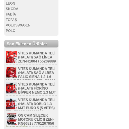
LEON
SKODA
FABİA
TOFAŞ
VOLKSWAGEN
POLO
Son Eklenen Ürünler
VİTES KUMANDA TELİ
(HALATI) SAĞ LİNEA
ZEN-FI1004 / 55209889
/ 55231423 / 55228887
VİTES KUMANDA TELİ
İNCELEYİNİZ...
(HALATI) SAĞ ALBEA
PALİO SİENA 1.2 1.6
16V (DEGİŞTİRİCİ) ZEN-FI1002
VİTES KUMANDA TELİ
/ 46800214
(HALATI) FİORİNO
İNCELEYİNİZ...
BİPPER NEMO 1.3 MJT
ZEN-FI1010 / 55212474 /
VİTES KUMANDA TELİ
55231412 / 55218870 /
(HALATI) DOBLO 1.3
55247553 / 55212473 /
MJT EURO 5 (5 VİTES)
55255706
ZEN-FI1027 / 55221508
İNCELEYİNİZ...
ÖN CAM SİLECEK
İNCELEYİNİZ...
MOTORU CLİO II ZEN-
RN6051 / 7701207956
İNCELEYİNİZ...