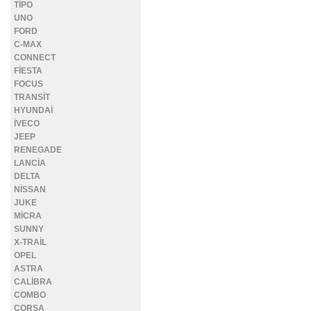
TİPO
UNO
FORD
C-MAX
CONNECT
FİESTA
FOCUS
TRANSİT
HYUNDAİ
İVECO
JEEP
RENEGADE
LANCİA
DELTA
NİSSAN
JUKE
MİCRA
SUNNY
X-TRAİL
OPEL
ASTRA
CALİBRA
COMBO
CORSA