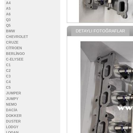
A4
A5
A6
Q3
Q5
DETAYLI FOTOĞRAFLAR
BMW
CHEVROLET
CRUZE
CİTROEN
BERLİNGO
C-ELYSEE
C1
C2
C3
C4
C5
JUMPER
JUMPY
NEMO
DACİA
DOKKER
DUSTER
LODGY
LOGAN